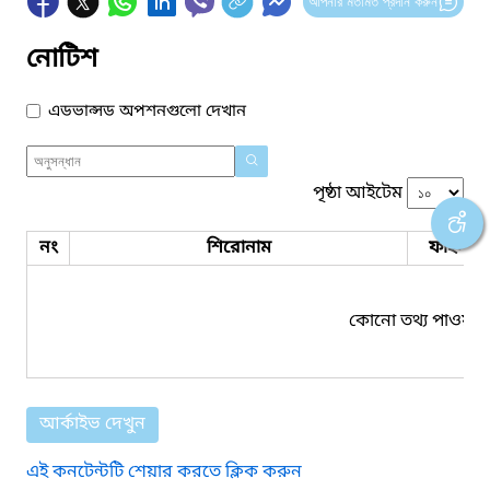
আপনার মতামত প্রদান করুন
নোটিশ
এডভান্সড অপশনগুলো দেখান
পৃষ্ঠা আইটেম
নং
শিরোনাম
ফাইল সম
কোনো তথ্য পাওয়া য
আর্কাইভ দেখুন
এই কনটেন্টটি শেয়ার করতে ক্লিক করুন